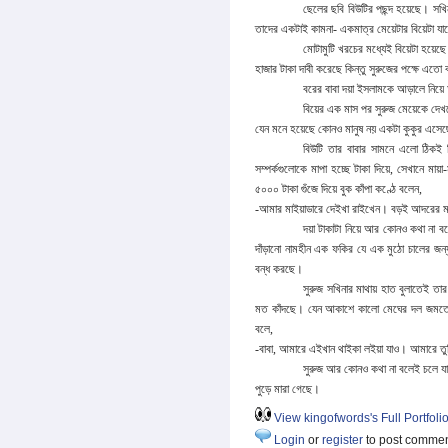
ছেলের ছবি বিউটির পছন্দ হয়েছে। সখ
তাদের একটাই কামনা- একমাত্র মেয়েটার বিয়েটা
মোটামুটি খরচের মধ্যেই বিয়েটা হয়েছে
হাজার টাকা দাবী করেছে কিন্তু সুরুজের পক্ষে এত
বরের বাবা দয়া ইসলামকে আড়ালে নিয়ে 
বিয়ের এক মাস পর সুরুজ মেয়েকে দেখত
যেন মনে হয়েছে কোনও মানুষ নয় একটা কুকুর এসে
বিউটি তার বাবার সামনে এলো ঠিকই
সম্পর্কগুলোকে মাপা হচ্ছে টাকা দিয়ে, সেখানে মা
৫০০০ টাকা গুঁজে
দিয়ে বুক কাঁপা কণ্ঠে বলেন,
-আমার মাইয়াডারে দেইখা রাইখেন। বড়ই আদরের 
দয়া টাকাটা নিয়ে আর কোনও কথা না ব
দাঁড়ানো নামহীন এক ফকির যে এক মুঠো চালের জন্
বন্ধ করছে।
সুরুজ সখিনার মাথায় হাত বুলাতেই তার 
মত কাঁদছে। যেন আকাশে কালো মেঘের দল জমতে 
বলে,
-বাবা, আমারে এইখান থাইকা লইয়া যাও। আমারে তুম
সুরুজ আর কোনও কথা না বলেই চলে যায়।
পুড়ে মারা গেছে।
View kingofwords's Full Portfoli
Login
or
register
to post comme