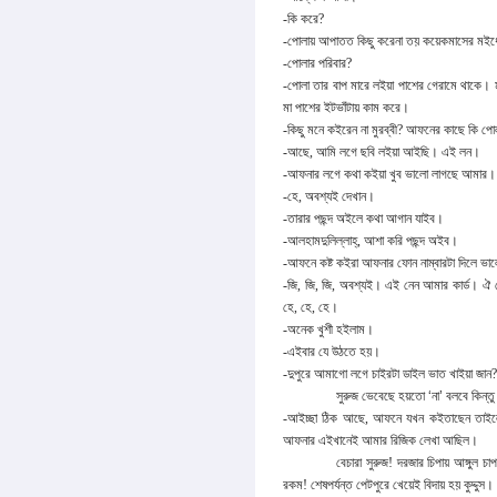
-কি করে?
-পোলায় আপাতত কিছু করেনা তয় কয়েকমাসের মইধ্
-পোলার পরিবার?
-পোলা তার বাপ মারে লইয়া পাশের গেরামে থাকে। ম
মা পাশের ইটভাঁটায়
কাম করে।
-কিছু মনে কইরেন না মুরব্বী? আফনের কাছে কি 
-আছে, আমি লগে ছবি লইয়া আইছি। এই লন।
-আফনার লগে কথা কইয়া খুব ভালো লাগছে আমার। 
-হে, অবশ্যই দেখান।
-তারার পছন্দ অইলে কথা আগান যাইব।
-আলহামদুলিল্লাহ্‌, আশা করি পছন্দ অইব।
-আফনে কষ্ট কইরা আফনার ফোন নাম্বারটা দিলে ভ
-জি, জি, জি, অবশ্যই। এই নেন আমার কার্ড। ঐ
হে, হে, হে।
-অনেক খুশী হইলাম।
-এইবার যে উঠতে হয়।
-দুপুরে আমাগো লগে চাইরটা ডাইল ভাত খাইয়া জান?
সুরুজ ভেবেছে হয়তো
‘
না
’
বলবে কিন্তু
-আইচ্ছা ঠিক আছে, আফনে যখন কইতাছেন তাইলে
আফনার এইখানেই আমার রিজিক লেখা আছিল।
বেচারা সুরুজ! দরজার চিপায় আঙ্গুল চ
রকম! শেষপর্যন্ত পেটপুরে খেয়েই বিদায় হয় কুদ্দুস।