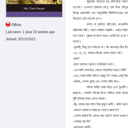
সুরুজের সবচেয়ে বড় দুশ্চিন্তার কা
হতোনা। একেতো শ্যামলা মেয়ে, তার উপর যৌতুক 
বিয়ের খরচাপাতি এবং আনুসাঙ্গিক জিনিসপত্রের য
নিশ্চয়তা নেই বললেই চলে।
ভাগ্য বা দুর্ভাগ্য যাইহোক, কয়
Offline
কাঁচাপাকা দাড়ি। পরনে
পাজামা
পাঞ্জাবি।
ওনাকে উঠা
Last seen:
1 year 33 weeks ago
মনে হয়না। সুরুজ মনেমনে ভাবে এমনিতেই এতো সম
Joined:
2012/10/21
ভালো।
-মুরব্বী, কিছু মনে কইরেন না। জি আফনারে ঠিক চ
-হে, হে, হে, আমারে ছিনার কোনও কারণ নাই।
-জ্যা?
-মানে আমারে আফনে না ছিনারই কতা।
-তো আমি আফনারে কেমনে সাহাইয্য করতে ফারি?
-এক গেলাস ফানি খাইতে ফারমু নি? গলাডা একটু ভি
-সখিনা, গেলাস ধুইয়া এক গেলাস ফানি আন।
সখিনা পানির গ্লাস নিয়ে এসে মুরব্ব
জড়ানো। লোকটা সখিনার দিকে তাকিয়ে থাকা অবস্থা
দৃষ্টি সখিনার উপর থেকে সরেনা।
-জি, আমার নাম হইল গিয়া কুদ্দুস আলী। আমি আফনা
-আফনে আমাগো সম্বন্ধে কেমনে জানলেন?
-এইসব জাইনা কি কোনও লাভ অইব? আসল কথায়
-পোলার নাম কি?
-আক্কেল আলী।