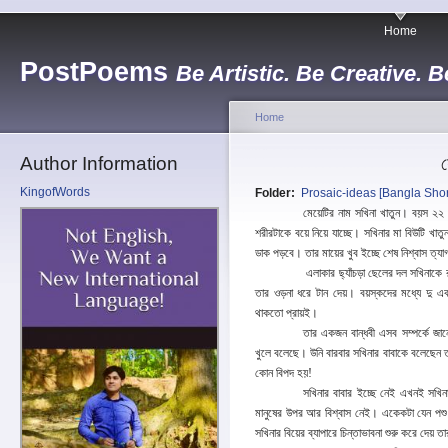
Home
PostPoems
Be Artistic. Be Creative. B
Home
Author Information
KingofWords
Folder:
Prosaic-ideas [Bangla Short
মেয়েটির নাম সখিনা খাতুন। বয়স ২২ 
শরীরটাকে বয়ে নিয়ে যাচ্ছে। সখিনার মা বিউটি খা
ডাক পড়বে। তার মায়ের খুব ইচ্ছে শেষ নিশ্বাস ত্য
এলাকার ছ্যাঁচড়া ছেলের দল সখিনাকে
তার ওড়না ধরে টান দেয়। বয়স্কদের মধ্যে দু এক
থাকতো প্রায়ই।
তার একজন বান্ধবী এসব সম্পর্কে জা
খুলে বলেছে। উনি বারবার সখিনার বাবাকে বলেছেন 
কোন বিপদ হয়!
সখিনার বাবার ইচ্ছে নেই এখনই সখিনা
মানুষের উপর আর বিশ্বাস নেই। একেকটা যেন পশু 
সখিনার বিয়ের ব্যাপারে চিন্তাভাবনা শুরু করে দেয় ত