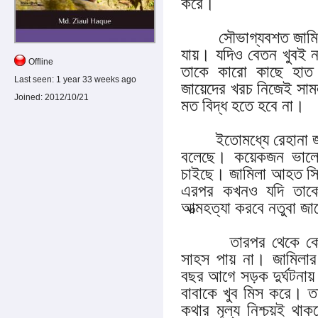
করে।
সৌভাগ্যবশত জামিলা 
যায়। যদিও বেতন খুবই নগ
Offline
তাকে কারো কাছে হাত
Last seen:
1 year 33 weeks ago
জায়েদের খরচ নিজেই সাম
Joined:
2012/10/21
মত বিদ্ধ হতে হবে না।
ইতোমধ্যে রেহানা জামি
বলেছে। কয়েকজন ভালো
চাইছে। জামিলা আহত সিংহ
এরপর কখনও যদি তাকে
আত্মহত্যা করবে নতুবা জ
তারপর থেকে কেউ আ
সাহস পায় না। জামিলার
বছর আগে সড়ক দুর্ঘটনায় 
বাবাকে খুব মিস করে। তা
কথার মূল্য নিশ্চয়ই থ