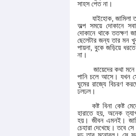
সাহস পেত না।
যাইহোক, জামিলা তার দ
অল্প সময়ে দোকানে স
দোকানে থাকে ততক্ষণ জ
ছেলেটার জন্য তার মন খু
পায়না, বুকে জড়িয়ে ধরত
না।
জায়েদের কথা মনে হল
পানি চলে আসে। যখন স
ঘুমের রাজ্যে বিচরণ করছ
ঢলঢল।
কষ্ট বিনা কেষ্ট 
হারাতে হয়, অনেক ত্যা
হয়। জীবন এমনই। জামিল
চেহারা দেখেছে। তবে সে
দৃঢ় তার মনোবল। সে সব