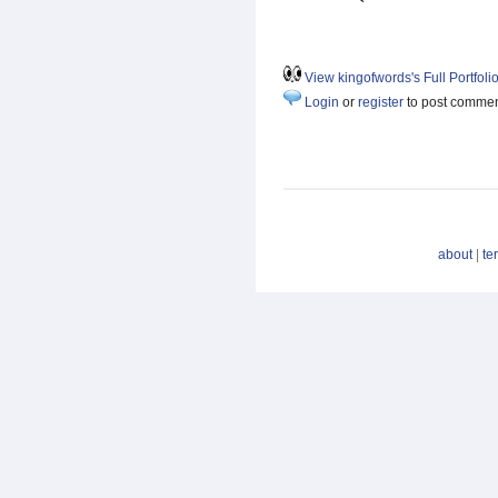
View kingofwords's Full Portfoli
Login
or
register
to post comme
about
|
te