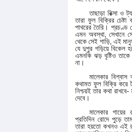
তাছাড়া রিক্সা ও ট
তারা ফুল বিক্রির চেষ্
পাথরের তৈরি। প্রচণ্ড 
এমন অবস্থা, সেখানে সে
থেকে সেই গাড়ি, এই মান
যে দুপুর গড়িয়ে বিকেল 
এমনকি ঝড় বৃষ্টিও তাকে 
না।
মালেকার বিশ্বাস
কথামত ফুল বিক্রি করে ট
নিশ্চয়ই তার কথা রাখবে-
দেবে।
মালেকার গায়ের 
প্রতিদিন রোদে পুড়ে তা
তারা হয়তো কখনও এই রাস