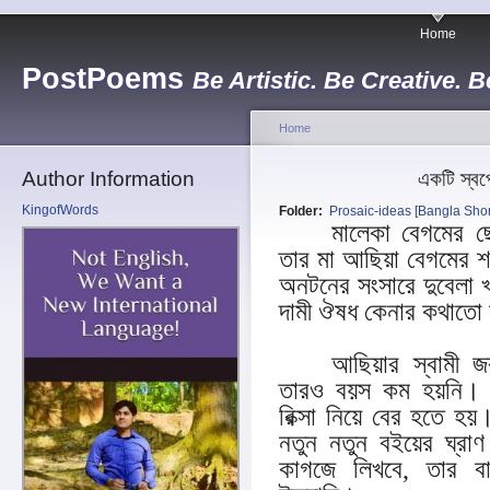
Home
PostPoems
Be Artistic. Be Creative. B
Home
Author Information
একটি স্বপ
KingofWords
Folder:
Prosaic-ideas [Bangla Short
মালেকা বেগমের 
তার মা আছিয়া বেগমের 
অনটনের সংসারে দুবেলা খ
দামী ঔষধ কেনার কথাতো 
আছিয়ার স্বামী জব
তারও বয়স কম হয়নি। ত
রিক্সা নিয়ে বের হতে হয়
নতুন নতুন বইয়ের ঘ্রা
কাগজে লিখবে, তার বাব