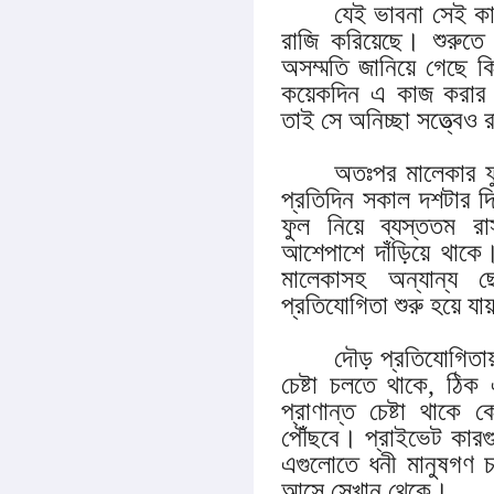
যেই ভাবনা সেই ক
রাজি করিয়েছে। শুরুতে
অসম্মতি জানিয়ে গেছে কি
কয়েকদিন এ কাজ করার প
তাই সে অনিচ্ছা সত্ত্বেও
অতঃপর মালেকার ফু
প্রতিদিন সকাল দশটার দি
ফুল নিয়ে ব্যস্ততম রাস
আশেপাশে দাঁড়িয়ে থাকে
মালেকাসহ অন্যান্য 
প্রতিযোগিতা শুরু হয়ে য
দৌড় প্রতিযোগিতা
চেষ্টা চলতে থাকে, ঠিক
প্রাণান্ত চেষ্টা থাক
পৌঁছবে। প্রাইভেট কারগু
এগুলোতে ধনী মানুষগণ 
আসে সেখান থেকে।