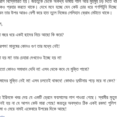
াগ বিস্ফোরিত হয়। জয়তুকে ডেকে অকথ্য ভাষায় গালি আর মুহুর্মুহু চড় দিতে থ
 প্রহার করতে থাকে। দেখে মনে হচ্ছে যেন কেউ চোর ধরে গণপিটুনি দিচ্ছ
খন তার উপর আরও বেশী করে হাত তুলে নিজের লেলিহান ক্রোধ মেটাতে থাকে।
ে,
তো বছর ধরে একই ছাদের নিচে আছো কি করে?
রপশু! মানুষের কোনও গুণ তার মধ্যে নেই!
 হয় মা! তার চেহারা দেখতেও ইচ্ছে হয় না!
ো কোনও সমাধান দেখি না! এসব থেকে কবে যে মুক্তি পাবো?
ত আমাদের মুক্তি নেই মা! এসব চলতেই থাকবে! কোথাও দুর্ঘটনায় পড়ে মরে না কেন
ে খবর দেয় যে একটি ড্রেনে ফয়সালের লাশ পাওয়া গেছে। স্বামীর মৃত্যুর
 মনেই হয় না যে আপন কেউ মারা গেছে! জয়তুর অবস্থাও ঠিক একই রকম! পুলিশ
ায় মা ও মেয়ে নামই একেবারে উপরের দিকে আছে!