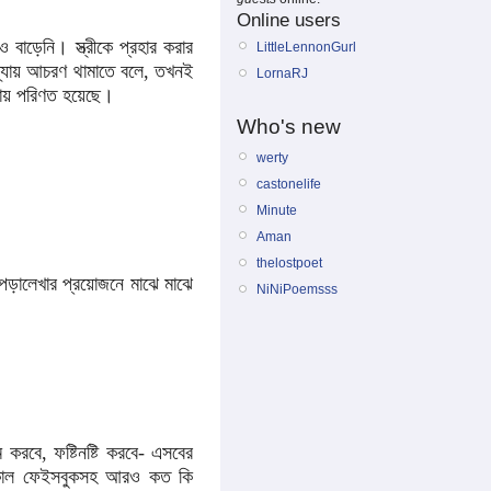
Online users
ড়েনি। স্ত্রীকে প্রহার করার
LittleLennonGurl
ন্যায় আচরণ থামাতে বলে, তখনই
LornaRJ
নায় পরিণত হয়েছে।
Who's new
werty
castonelife
Minute
Aman
thelostpoet
ড়ালেখার প্রয়োজনে মাঝে মাঝে
NiNiPoemsss
করবে, ফষ্টিনষ্টি করবে- এসবের
জকাল ফেইসবুকসহ আরও কত কি