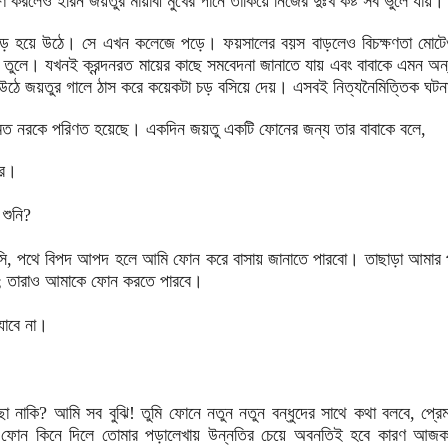
লেও ইরিন জয়তুর মায়াবী মুখের পানে তাকিয়ে নিজের দুঃখ কষ্ট সব ভুলে যায়।
ড় হয়ে উঠে। সে এখন কলেজে পড়ে। ফয়সালের বয়স বাড়লেও বিচক্ষণতা মোটেও বা
ত তুলে। যখনই ক্রন্দনরত মায়ের কাছে সমবেদনা জানাতে যায় এবং বাবাকে এমন অ
উঠে জয়তুর গালে ঠাস করে কয়েকটা চড় বসিয়ে দেয়। এসবই নিত্যনৈমিত্তিক ঘট
মত নরকে পরিণত হয়েছে। একদিন জয়তু একটি ফোনের জন্য তার বাবাকে বলে,
ার।
শুনি?
, পথে বিপদ আপদ হলে আমি ফোন করে বাসায় জানাতে পারবো। তাছাড়া আমার প
ো; তারাও আমাকে ফোন করতে পারবে।
যাবে না।
 নাকি? আমি সব বুঝি! তুমি ফোনে নতুন নতুন বন্ধুদের সাথে কথা বলবে, প্রেম 
 ফোন কিনে দিলে তোমার পড়ালেখায় উন্নতির চেয়ে অবনতিই হবে কারণ আ