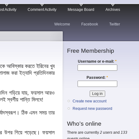
st Activity
Comment Activity
Message Board
Archives
Welcome
Facebook
Twitter
Free Membership
Username or e-mail:
*
ে আবিস্কার করতে ইরিনের খুব
ালাজ করা ইত্যাদি প্রতিদিনকার
Password:
*
 যতদিন গড়িয়ে যায়, ফয়সাল আরও
 স্বর্গীয় শান্তি মিলবে!
Create new account
Request new password
্বাদস্বরূপ। ঠিক এমন সময় তার
Who's online
য়ের উপর গিয়ে পড়েছে। ফয়সাল
There are currently
2 users
and
133
guests
online.