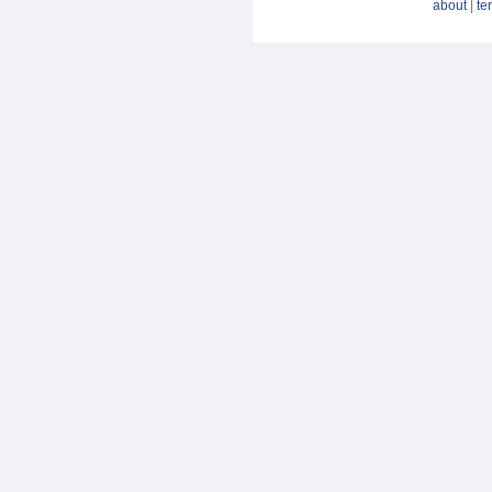
about
|
te