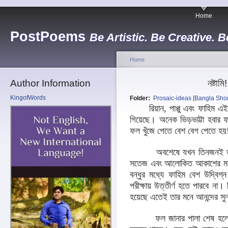
Home
PostPoems
Be Artistic. Be Creative. B
Home
Author Information
নষ্টা
KingofWords
Folder:
Prosaic-ideas [Bangla Short
রিয়ান, পাপ্পু এবং ফাহিম এইচ
গিয়েছে। অনেক ভিড়ভাট্টা হবার 
ফল খুঁজে পেতে বেশ বেগ পেতে হয়
অবশেষে যখন তিনজনই তাদের
সতেজ এবং আলোকিত আকাশের মতই প
বন্ধুর মধ্যে ফাহিম বেশ উদ্বিগ
পরীক্ষায় উত্তীর্ণ হতে পারবে না।
হয়েছে এতেই তার মনে আনন্দের সুন
ফল জানার পালা শেষ হলে তার