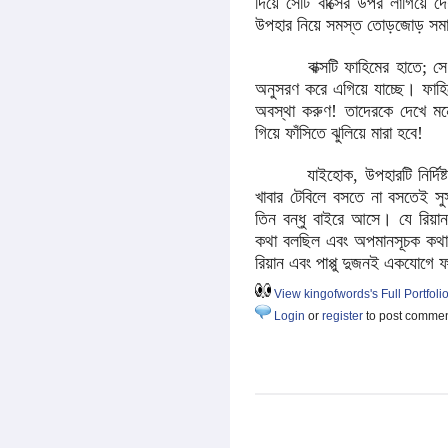
দিয়ে সেটি বাক্সের উপর লাগিয়ে দে
উপহার নিয়ে সমস্ত তোড়জোড় সম
বাক্সটি ফাহিমের হাতে; সে আগ
অনুসরণ করে এগিয়ে যাচ্ছে। ফাহি
অবস্থা করুণ! তাদেরকে দেখে মনে
গিয়ে ফাঁসিতে ঝুলিয়ে মারা হবে!
যাইহোক, উপহারটি নির্দিষ্ট স্
খাবার টেবিলে বসতে না বসতেই সু
তিন বন্ধু বাইরে আসে। যে রিয়ান এব
কথা বলছিল এবং অপমানসূচক কথা 
রিয়ান এবং পাপ্পু দুজনই একযোগে 
View kingofwords's Full Portfoli
Login
or
register
to post comme