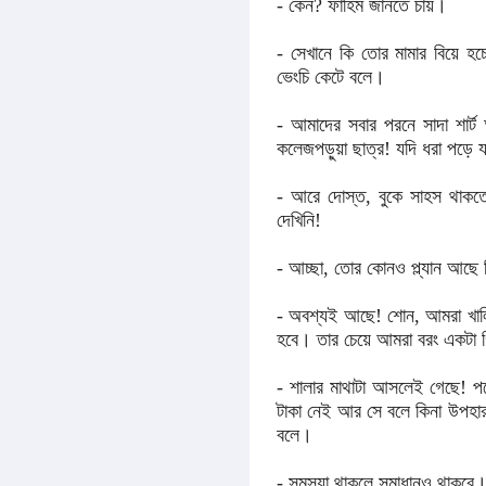
- কেন? ফাহিম জানতে চায়।
- সেখানে কি তোর মামার বিয়ে হচ
ভেংচি কেটে বলে।
- আমাদের সবার পরনে সাদা শার্ট
কলেজপড়ুয়া ছাত্র! যদি ধরা পড়ে 
- আরে দোস্ত, বুকে সাহস থাকত
দেখিনি!
- আচ্ছা, তোর কোনও প্ল্যান আছে ক
- অবশ্যই আছে! শোন, আমরা খালি 
হবে। তার চেয়ে আমরা বরং একটা 
- শালার মাথাটা আসলেই গেছে! পক
টাকা নেই আর সে বলে কিনা উপহার
বলে।
- সমস্যা থাকলে সমাধানও থাকবে