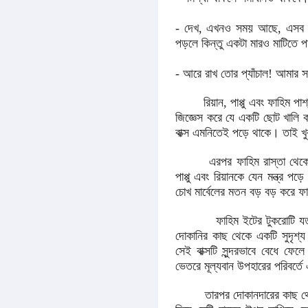
- দেখ, এখনও সময় আছে, এসব পা
পড়লে কিন্তু একটা মারও মাটিতে পড়
- আরে রাখ তোর প্যাঁচাল! আমার
রিয়ান, পাপ্পু এবং ফাহিম পার্শ্
জিজ্ঞেস করে যে একটি ছোট খালি ক
বাক্স এমনিতেই পড়ে থাকে। তাই খু
এরপর ফাহিম রাস্তা থেকে এক
পাপ্পু এবং রিয়ানকে যেন মন্ত্র প
চোখ মার্বেলের মতন বড় বড় করে ফা
ফাহিম ইটের টুকরোটি যত্নসহক
দোকানির কাছ থেকে একটি সুদৃশ্য
সেই বাক্সটি সুন্দরভাবে বেধে ফ
ভেতরে মূল্যবান উপহারের পরিবর্তে
তারপর দোকানদারের কাছ থেকে এ