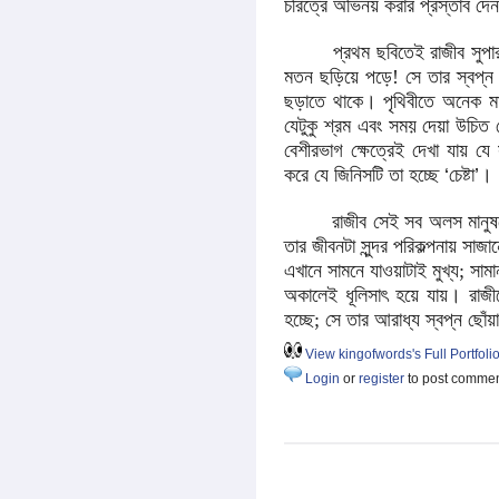
চরিত্রে অভিনয় করার প্রস্তাব দে
প্রথম ছবিতেই রাজীব সুপারস্টা
মতন ছড়িয়ে পড়ে! সে তার স্বপ্ন 
ছড়াতে থাকে। পৃথিবীতে অনেক মা
যেটুকু শ্রম এবং সময় দেয়া উচিত স
বেশীরভাগ ক্ষেত্রেই দেখা যায় যে স
করে যে জিনিসটি তা হচ্ছে
‘
চেষ্টা
’
।
রাজীব সেই সব অলস মানুষদের
তার জীবনটা সুন্দর পরিকল্পনায় সা
এখানে সামনে যাওয়াটাই মুখ্য; সাম
অকালেই ধূলিসাৎ হয়ে যায়। রাজ
হচ্ছে; সে তার আরাধ্য স্বপ্ন ছোঁয়া
View kingofwords's Full Portfoli
Login
or
register
to post comme