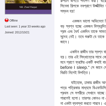
রুপালি জগতে পদার্পণ করা
।
ধীর
সিনেমা শিল্পকে নবপ্রাণে উজ্জীবি
সম্ভব হয়!
একজন ভালো অভিনেতা হিসেবে প
Offline
বড় স্বপ্ন হচ্ছে একজন বিশ্বনন্দি
Last seen:
1 year 33 weeks ago
শ্রম এবং ধৈর্য একদিন তাকে সাফল
Joined:
2012/10/21
সন্দেহ নেই
।
তবে শুরুটা যে তাক
জানে
।
একদিন রাজীব তার স্বপ্ন বাস্তব
হয়
।
তার এই সিদ্ধান্তের সাথে
মনে প্রাণে ফ্রষ্টের একটি কথাই 
before I sleep.”
সে জানে য
বিরতি নিলেই বিপত্তি
।
যাইহোক, ঢাকায় রাজীব আপাতত
পত্র পত্রিকার মাধ্যমে বিএফডিস
প্রথম সে সশরীরে সেখানে যাচ্ছে
পারলেই হলো
।
তারপর কোনও না 
না একটা ব্যবস্থা করতে পারবে
।
এ