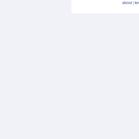
about
|
te