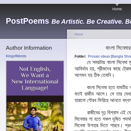
Home
PostPoems
Be Artistic. Be Creative. B
Home
Author Information
বাংলা সিনেমার
KingofWords
Folder:
Prosaic-ideas [Bangla Short
যে সময়টায় বাংলা সিনেমা মৃত
আবির্ভাব হয়, গ্রীকদের কাছে ট্রো
আগমন হয় ঠিক তেমনি
।
বাংলা সিনেমা হতে যাবতীয় অশ্লী
মতই রাজীব আসে
।
সে তার মেধা
হারানো গৌরব ফিরিয়ে আনতে বদ্ধ
রাজীবের দৃঢ় বিশ্বাস এই যে শত 
সিনেমার গা হতে সকল দূষিত পদার্থ 
সিনেমা উপহার দিতে পারবে
।
প্র