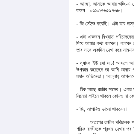
- আচ্ছা, আমাকে আবার শুটিং-এ 
করুন
।
০১৯৩৭৬৫৯৭৬৮
।
- জি সেইভ করেছি
।
এটা কার নাম্
- এটা একজন বিখ্যাত পরিচালকের 
দিয়ে আমার কথা বলবেন
।
বলবেন 
তার সাথে একদিন দেখা করে সামনা
- থ্যাংক ইউ সো মাচ! আসলে 
উপকার করেছেন তা আমি ভাষায়
মহান অভিনেতা
।
আল্লাহ্‌ আপনা
- ঠিক আছে রাজীব সাহেব
।
এবার 
সিনেমা লাইনে থাকলে কোনও না ক
- জি, আপনিও ভালো থাকবেন
।
অতঃপর রাজীব পরিচালক শরি
শরিফ রাজীবকে প্রথম দেখার পর ন