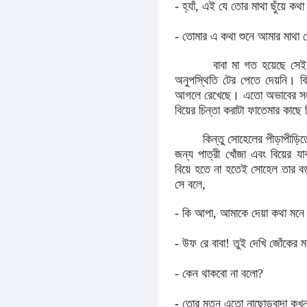
- হ্যাঁ, এই যে তোর মাথা ছুঁয়ে কথ
- তোমার এ কথা শুনে আমার মাথ
বাবা মা গত হয়েছে সেই কবে,
অনুপস্থিতি টের পেতে দেয়নি। বি
আগলে রেখেছে। এতো অভাবের সংসার
বিয়ের চিন্তা করাটা ফাতেমার কাছে 
কিন্তু সোহেলের পীড়াপীড়িতে 
জন্য পাত্রী খোঁজা এবং বিয়ের য
বিয়ে হতে না হতেই সোহেল তার ব
সে বলে,
- কি আপা, আমাকে দেয়া কথা মন
- উফ রে বাবা! তুই দেখি জোঁকের
- কেন থাকবো না বলো?
- তোর মতন এতো নাছোড়বান্দা কখনও