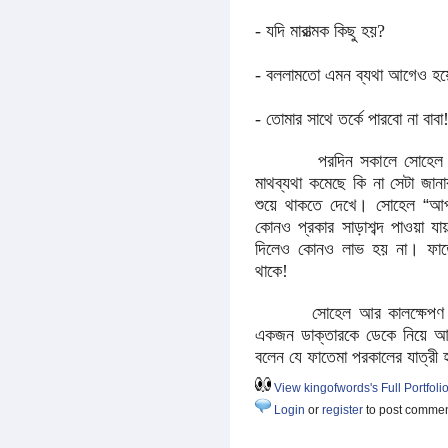
- যদি মারাত্মক কিছু হয়?
- বললামতো এমন ব্যথা আগেও হয়
- তোমার সাথে তর্কে পারবো না বাবা
পরদিন সকালে সোহেল ট্যাক্
মাথব্যথা কমেছে কি না সেটা জান
শুয়ে থাকতে দেখে। সোহেল
“
আপ
কোনও প্রকার সাড়াশব্দ পাওয়া 
দিলেও কোনও লাভ হয় না। ফাত
থাকে!
সোহেল আর কালক্ষেপণ না করে
একজন ডাক্তারকে ডেকে নিয়ে আসে।
বলেন যে ফাতেমা পরকালের যাত্র
View kingofwords's Full Portfoli
Login
or
register
to post comme