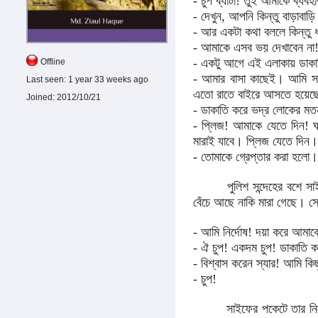
- চুপ ব্যাটা! তুই আমাকে ব্যবহা
- দেখুন, আপনি কিন্তু বাড়াবাড়
- আর একটা কথা বললে কিন্তু ধ
- আমাকে এসব ভয় দেখাবেন না!
- একটু আগে এই এলাকায় ডাকাত
Offline
- আমার বাসা কাছেই। আমি সাম
Last seen:
1 year 33 weeks ago
এতো রাতে বাইরে আসতে হয়েছ
Joined:
2012/10/21
- ডাকাতি করে ভদ্র লোকের মতন 
- প্লিজ! আমাকে যেতে দিন! ঘর
মারাই যাবে। প্লিজ যেতে দিন।
- তোমাকে গ্রেপ্তার করা হলো।
পুলিশ সন্দেহের বশে সাইফকে 
বেঁচে আছে নাকি মারা গেছে। স
- আমি নির্দোষ! দয়া করে আমাক
- ঐ চুপ! একদম চুপ! ডাকাতি ক
- বিশ্বাস করেন স্যার! আমি কি
- চুপ!
সাইফের পকেটে তার নিজের 