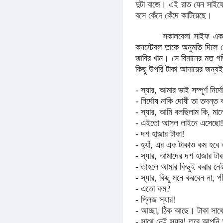
দুটা বাজে। এই রাত যেন সাই
বসে কেঁদে কেঁদে কাটিয়েছে।
সকালবেলা সাইফ একজন কনস
কনস্টেবল তাকে অনুমতি দিলে
জাবির খান। সে বিমানের মত গত
কিছু উপরি টাকা আদায়ের জন্যই 
- স্যার, আমার ভাই সম্পূর্ণ নির্দ
- নির্দোষ নাকি দোষী তা তদন্
- স্যার, আমি বলছিলাম কি, মান
- এইতো আসল লাইনে এসেছো! দ
- দশ হাজার টাকা!
- হ্যাঁ, এর এক টাকাও কম হবে 
- স্যার, আমাদের দশ হাজার টাক
- তাহলে আমার কিছুই করার ন
- স্যার, কিছু মনে করবেন না, প
- এতো কম?
- প্লিজ স্যার!
- আচ্ছা, ঠিক আছে। টাকা সা
- সাথে নেই স্যার! তবে আপনি