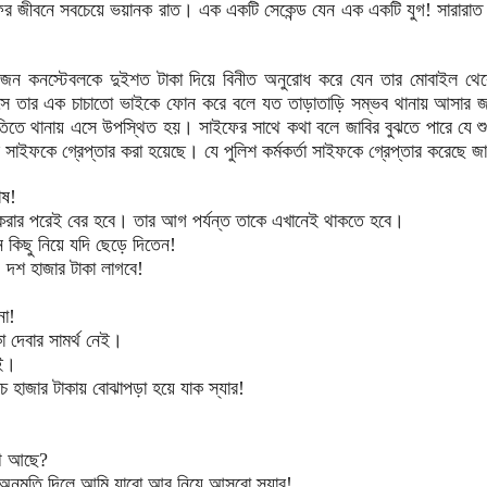
ফের জীবনে সবচেয়ে ভয়ানক রাত। এক একটি সেকেন্ড যেন এক একটি যুগ! সারারা
্টেবলকে দুইশত টাকা দিয়ে বিনীত অনুরোধ করে যেন তার মোবাইল থেক
 সে তার এক চাচাতো ভাইকে ফোন করে বলে যত তাড়াতাড়ি সম্ভব থানায় আসার জ
িতে থানায় এসে উপস্থিত হয়। সাইফের সাথে কথা বলে জাবির বুঝতে পারে যে শুধ
সাইফকে গ্রেপ্তার করা হয়েছে। যে পুলিশ কর্মকর্তা সাইফকে গ্রেপ্তার করেছে জা
োষ!
ত করার পরেই বের হবে। তার আগ পর্যন্ত তাকে এখানেই থাকতে হবে।
ে কিছু নিয়ে যদি ছেড়ে দিতেন!
শ হাজার টাকা লাগবে!
না!
া দেবার সামর্থ নেই।
েই।
াঁচ হাজার টাকায় বোঝাপড়া হয়ে যাক স্যার!
থে আছে?
 অনুমতি দিলে আমি যাবো আর নিয়ে আসবো স্যার!