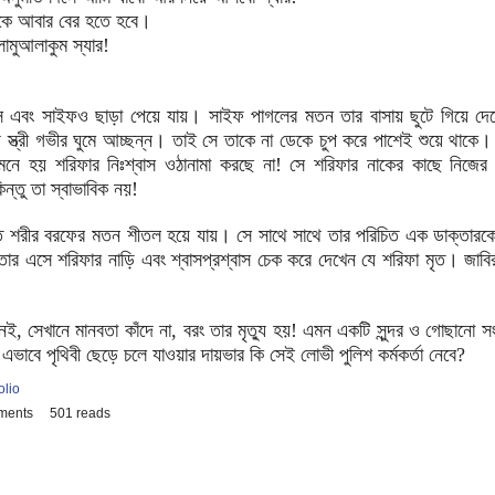
কে আবার বের হতে হবে।
ালামুআলাকুম স্যার!
াইফও ছাড়া পেয়ে যায়। সাইফ পাগলের মতন তার বাসায় ছুটে গিয়ে দেখে বিছ
স্ত্রী গভীর ঘুমে আচ্ছন্ন। তাই সে তাকে না ডেকে চুপ করে পাশেই শুয়ে থাকে
ে হয় শরিফার নিঃশ্বাস ওঠানামা করছে না! সে শরিফার নাকের কাছে নিজের হা
কিন্তু তা স্বাভাবিক নয়!
 বরফের মতন শীতল হয়ে যায়। সে সাথে সাথে তার পরিচিত এক ডাক্তারকে
তার এসে শরিফার নাড়ি এবং শ্বাসপ্রশ্বাস চেক করে দেখেন যে শরিফা মৃত। জাব
নে মানবতা কাঁদে না, বরং তার মৃত্যু হয়! এমন একটি সুন্দর ও গোছানো সংসার
এভাবে পৃথিবী ছেড়ে চলে যাওয়ার দায়ভার কি সেই লোভী পুলিশ কর্মকর্তা নেবে?
olio
ments
501 reads