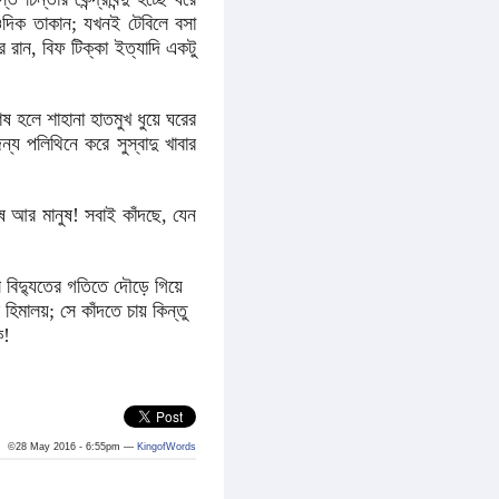
ওদিক তাকান; যখনই টেবিলে বসা
 রান, বিফ টিক্কা ইত্যাদি একটু
লে শাহানা হাতমুখ ধুয়ে ঘরের
য পলিথিনে করে সুস্বাদু খাবার
 আর মানুষ! সবাই কাঁদছে, যেন
বিদ্যুতের গতিতে দৌড়ে গিয়ে
িমালয়; সে কাঁদতে চায় কিন্তু
কে!
©28 May 2016 - 6:55pm —
KingofWords