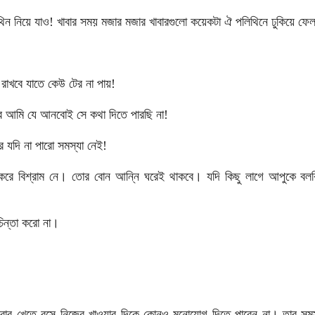
থিন নিয়ে যাও! খাবার সময় মজার মজার খাবারগুলো কয়েকটা ঐ পলিথিনে ঢুকিয়ে ফেল
 রাখবে যাতে কেউ টের না পায়!
বে আমি যে আনবোই সে কথা দিতে পারছি না!
র যদি না পারো সমস্যা নেই!
প করে বিশ্রাম নে। তোর বোন আন্নি ঘরেই থাকবে। যদি কিছু লাগে আপুকে 
চিন্তা করো না।
েতে বসে নিজের খাওয়ার দিকে কোনও মনোযোগ দিতে পারেন না। তার সমস্ত চিন্