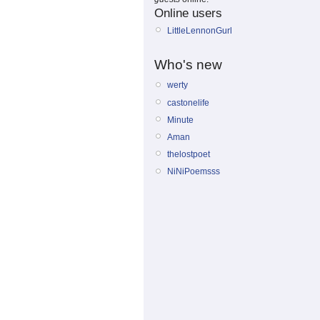
Online users
LittleLennonGurl
Who's new
werty
castonelife
Minute
Aman
thelostpoet
NiNiPoemsss