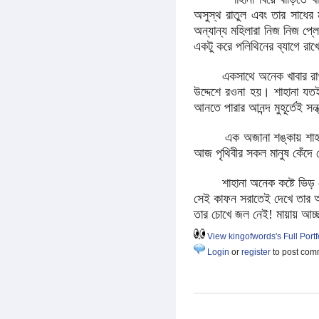
অসুস্থ রাতুল এবং তার সাধের
অন্যান্য মহিলারা নিজ নিজ প্ল
একটু করে পলিথিনের ব্যাগে রা
একসাথে অনেক খাবার রাখতে গ
উদ্দেশে রওনা হয়। শাহানা যতই
আনতে পারার আনন্দ মুহূর্তেই সন
এক অজানা শঙ্কায় শাহানার হৃ
আজ পৃথিবীর সকল মানুষ কেঁদে ক
শাহানা অনেক কষ্টে ভিড় ঠেলে
সেই কাফন সরাতেই দেখে তার আদর
তার চোখে জল নেই! মায়ায় আচ্ছ
View kingofwords's Full Portf
Login
or
register
to post com