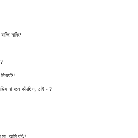
যাচ্ছি নাকি?
ন?
 নিশ্চয়ই!
রছিস না বলে কাঁদছিস, তাই না?
 মা, আমি বুঝি!