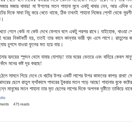
 মজার মজার খাবার! মা ঈগলের মতন শাহানা মুখে একটু খাবার নেন, আর এদিক 
েটের দিকে মাথা নিচু করে খেতে থাকে, ঠিক তখনই শাহানা নিজের প্লেট থেকে মুরগীর
খে।
েলে কেউ না কেউ দেখে ফেলবে বলে একটু পরপর রাখে। যাইহোক, খাওয়া শেষ হ
 ঘরের নিকটবর্তী হয়, ততই তার কানে কান্নার ভারী শব্দ এসে লাগে। রাতুলের জন্
্ধ্যায় চুপসে যাওয়া ফুলের মত হয়ে যায়।
দয়ের স্পন্দন থেমে যাবার যোগাড়! তার ঘরের ভেতরে এবং বাহিরে কেবল মানুষ
েঁদে মনের কষ্ট দূর করছে!
 সামনে গিয়ে দেখে যে খাটের উপর একটি লাশের উপর কাফনের কাপড় রাখা! সে 
ের ছেলে রাতুল ফ্যাঁকাসে পাথরের টুকরার মতন পড়ে আছে! শাহানার বুকে কষ্টের হ
ন্ন মানুষের মতন শাহানা তার মৃত ছেলের লাশের দিকে অপলক দৃষ্টিতে তাকিয়ে থা
olio
ments
475 reads