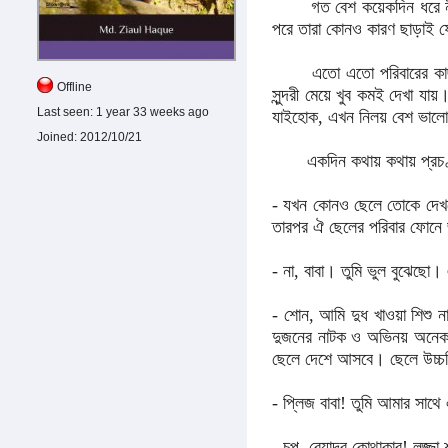
গত বেশ কয়েকদিন ধরে ন
পরে তারা কোনও কারণ ছাড়াই 
এতো এতো পরিবারের কাছ
Offline
সুন্দরী মেয়ে খুব কমই দেখা যা
Last seen:
1 year 33 weeks ago
যাইহোক, এখন নিলয় বেশ ভালো
Joined:
2012/10/21
একদিন কথায় কথায় প্রচণ
- যখন কোনও ছেলে তোকে দেখত
তারপর ঐ ছেলের পরিবার ফোনে 
- না, বাবা। তুমি ভুল বুঝেছো
- শোন, আমি দুধ খাওয়া শিশু 
দুজনের নাটক ও অভিনয় অনেক দ
ছেলে দেশে আসবে। ছেলে উচ্চশি
- প্লিজ বাবা! তুমি আমার সাথে
- চুপ, বেয়াদব কোথাকার! লজ্জা