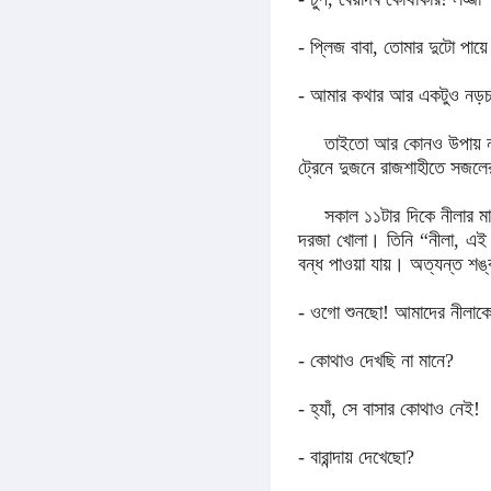
- প্লিজ বাবা, তোমার দুটো পায়
- আমার কথার আর একটুও নড়চড়
তাইতো আর কোনও উপায় না 
ট্রেনে দুজনে রাজশাহীতে সজলের
সকাল ১১টার দিকে নীলার মা
দরজা খোলা। তিনি “নীলা, এই 
বন্ধ পাওয়া যায়। অত্যন্ত শঙ্ক
- ওগো শুনছো! আমাদের নীলাক
- কোথাও দেখছি না মানে?
- হ্যাঁ, সে বাসার কোথাও নেই!
- বারান্দায় দেখেছো?