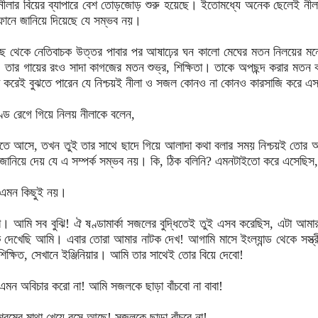
ীলার বিয়ের ব্যাপারে বেশ তোড়জোড় শুরু হয়েছে। ইতোমধ্যে অনেক ছেলেই নীলা
ফোনে জানিয়ে দিয়েছে যে সম্ভব নয়।
 থেকে নেতিবাচক উত্তর পাবার পর আষাঢ়ের ঘন কালো মেঘের মতন নিলয়ের মনে স
য়। তার গায়ের রংও সাদা কাগজের মতন শুভ্র, শিক্ষিতা। তাকে অপছন্দ করার মতন ক
 করেই বুঝতে পারেন যে নিশ্চয়ই নীলা ও সজল কোনও না কোনও কারসাজি করে 
্ড রেগে গিয়ে নিলয় নীলাকে বলেন,
ে আসে, তখন তুই তার সাথে ছাদে গিয়ে আলাদা কথা বলার সময় নিশ্চয়ই তোর আর
জানিয়ে দেয় যে এ সম্পর্ক সম্ভব নয়। কি, ঠিক বলিনি? এমনটাইতো করে এসেছিস
। এমন কিছুই নয়।
না। আমি সব বুঝি! ঐ ষণ্ডামার্কা সজলের বুদ্ধিতেই তুই এসব করেছিস, এটা আম
েখেছি আমি। এবার তোরা আমার নাটক দেখ! আগামি মাসে ইংল্যান্ড থেকে সস্ত্র
ক্ষিত, সেখানে ইঞ্জিনিয়ার। আমি তার সাথেই তোর বিয়ে দেবো!
 এমন অবিচার করো না! আমি সজলকে ছাড়া বাঁচবো না বাবা!
 শরমের মাথা খেয়ে বসে আছে! সজলকে ছাড়া বাঁচবে না!