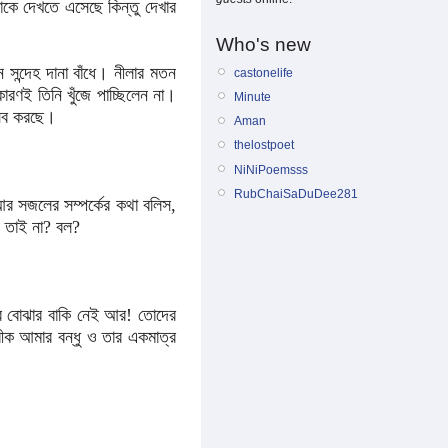
কে দেখতে এসেছে কিন্তু দেখার
Who's new
ন্দেহ দানা বাঁধে। নীলার মতন
castonelife
ারণই তিনি খুঁজে পাচ্ছিলেন না।
Minute
এসব করছে।
Aman
thelostpoet
NiNiPoemsss
RubChaiSaDuDee281
 সজলের সম্পর্কের কথা বলিস,
, তাই না? বল?
ার বোঝার বাকি নেই আর! তোদের
ীক আমার বন্ধু ও তার একমাত্র