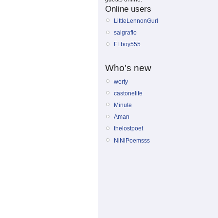
Online users
LittleLennonGurl
saigrafio
FLboy555
Who's new
werty
castonelife
Minute
Aman
thelostpoet
NiNiPoemsss