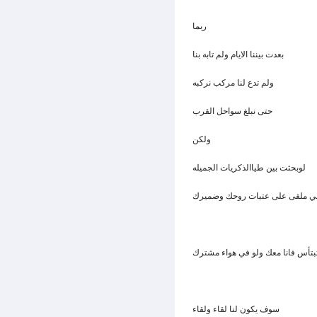
ربما
بعدت بيننا الايام ولم تابه بنا
ولم تدع لنا مركب نركبه
حتى نبلغ سواحل القرب
ولكن
لوبحثت بين طياالذكريات الجميله
ي ملقى على عتبات روحك وضميرك
تبتأس فانا معك ولو في هواء مشترك
سوف يكون لنا لقاء ولقاء