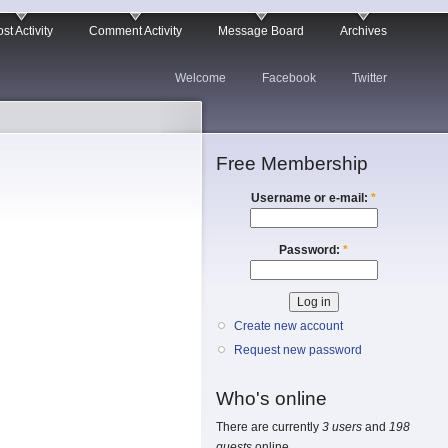
st Activity
Comment Activity
Message Board
Archives
Welcome
Facebook
Twitter
Free Membership
Username or e-mail:
*
Password:
*
Create new account
Request new password
Who's online
There are currently
3 users
and
198
guests
online.