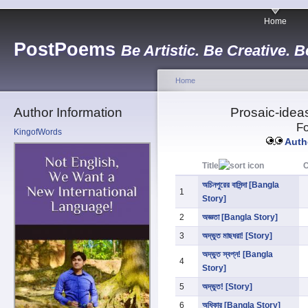
Home
PostPoems
Be Artistic. Be Creative. B
Home
Author Information
Prosaic-ideas
Fo
KingofWords
Autho
Title
অচিনপুরের বাসিন্দা [Bangla
1
Story]
2
অজ্ঞতা [Bangla Story]
3
অদ্ভুত মাছধরা! [Story]
অদ্ভুত স্বপ্ন! [Bangla
4
Story]
5
অদ্ভুত! [Story]
6
অধিকার [Bangla Story]