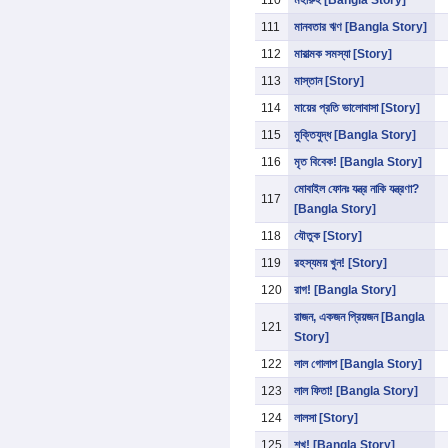
110
মহীরুহ [Bangla Story]
111
মানবতার ঋণ [Bangla Story]
112
মারাত্মক সমস্যা [Story]
113
মাস্তান [Story]
114
মায়ের প্রতি ভালোবাসা [Story]
115
মুক্তিযুদ্ধ [Bangla Story]
116
মৃত বিবেক! [Bangla Story]
মোবাইল ফোনঃ যন্ত্র নাকি যন্ত্রণা?
117
[Bangla Story]
118
যৌতুক [Story]
119
রহস্যময় খুন! [Story]
120
রাগ! [Bangla Story]
রাজন, একজন প্রিয়জন [Bangla
121
Story]
122
লাল গোলাপ [Bangla Story]
123
লাল ফিতা! [Bangla Story]
124
লালসা [Story]
125
শখ! [Bangla Story]