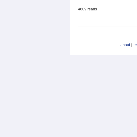
4609 reads
about
|
te