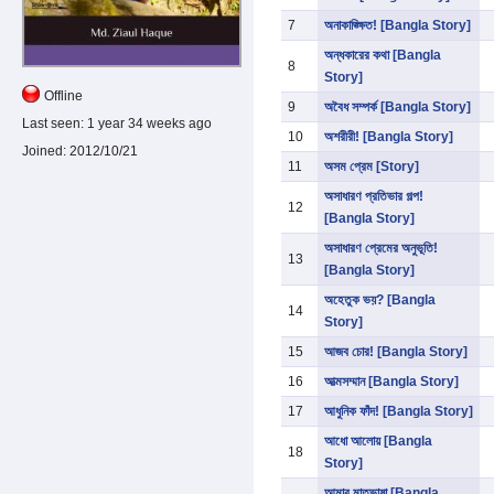
7
অনাকাঙ্ক্ষিত! [Bangla Story]
অন্ধকারের কথা [Bangla
8
Story]
Offline
9
অবৈধ সম্পর্ক [Bangla Story]
Last seen:
1 year 34 weeks ago
10
অশরীরী! [Bangla Story]
Joined:
2012/10/21
11
অসম প্রেম [Story]
অসাধারণ প্রতিভার গল্প!
12
[Bangla Story]
অসাধারণ প্রেমের অনুভূতি!
13
[Bangla Story]
অহেতুক ভয়? [Bangla
14
Story]
15
আজব চোর! [Bangla Story]
16
আত্মসম্মান [Bangla Story]
17
আধুনিক ফাঁদ! [Bangla Story]
আধো আলোয় [Bangla
18
Story]
আমার মাতৃভাষা [Bangla